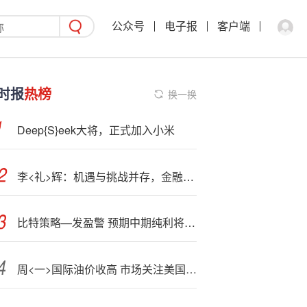
公众号
电子报
客户端
时报
热榜
换一换
Deep{S}eek大将，正式加入小米
李<礼>辉：机遇与挑战并存，金融深度智能化必须把握正确价值取向与选择偏好
比特策略—发盈警 预期中期纯利将减少至不少于约467万令吉
周<一>国际油价收高 市场关注美国利率走势与乌克兰和平谈判