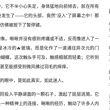
，它不🎯小心失足，身体猛地向前倾去，就在所有
发生了——它的头部，竟然“没入”了屏幕之中！那
仿佛被按下了暂停键。
想象。啾啾并没有感到疼痛或不适，反而像进入了一
是冰冷的🔥玻璃，而是化作了一道通往异次元的门
蝴蝶，这次触📝手可及，触感细腻而轻柔；它听到
甚至能感受到微风拂过羽毛的痒痒。
的眼中，是如此真实，如此迷人。
如同投入平静湖面的一颗石子，激起了层层涟漪。它
是一种精神上的连接。啾啾的经历，触动了许多人内