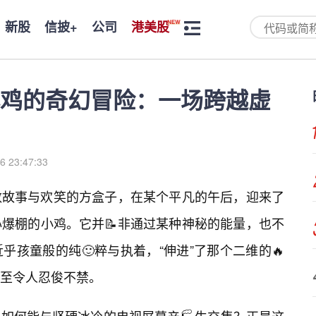
新股
信披+
公司
港美股
鸡的奇幻冒险：一场跨越虚
6 23:47:33
数故事与欢笑的方盒子，在某个平凡的午后，迎来了
爆棚的小鸡。它并📝非通过某种神秘的能量，也不
孩童般的纯🙂粹与执着，“伸进”了那个二维的🔥
至令人忍俊不禁。