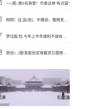
一<周>换3名高管！华泰证券“有点猛”
刚刚！证,监{会}、中基协，重磅发布！公募重要文件出炉！
梦洁股;份.今年上半年增利不增收 董事陈洁提出六大问题，公司逐一回应质疑
原创< >国!发股份定增募资引猜想：加码“AI+健康”或跨界布局算力？