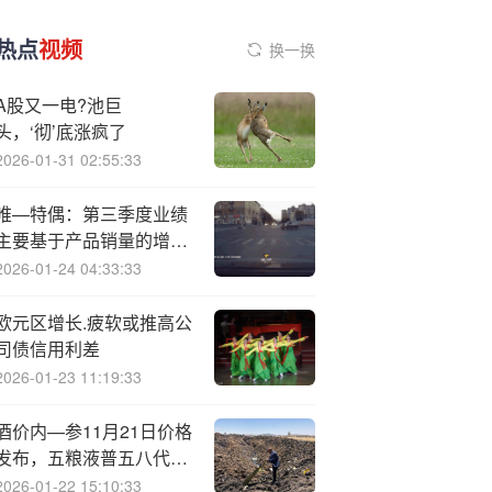
热点
视频
换一换
A股又一电?池巨
头，‘彻’底涨疯了
2026-01-31 02:55:33
唯—特偶：第三季度业绩
主要基于产品销量的增加
及费用把控策略的有效实
2026-01-24 04:33:33
施
欧元区增长.疲软或推高公
司债信用利差
2026-01-23 11:19:33
酒价内—参11月21日价格
发布，五粮液普五八代上
涨1元
2026-01-22 15:10:33