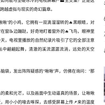
如何能与坚硬冰冷的电视屏幕产🏭生交集？正是这
跨越虚拟与现实的奇幻篇章。
啾啾”的小鸡，它拥有一双滴溜溜转的🔥黑眼睛，对
在窗📝边蹦跶，好奇地盯着窗外的🔥飞鸟，眼神里
一天，电视里播放的自然纪录片吸引了它的全部注意
丛中翩翩起舞，清澈的溪流潺潺流淌，远处的天空
脑袋，发出阵阵疑惑的“啾啾”声，仿佛在询问：“那
出的柔和光芒，以及画面中生动逼真的场景，让啾啾
，用小小的喙去啄探，去感受屏幕上传📌来的温度