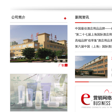
公司简介
新闻资讯
佰草集
中国最佳酒店用品品牌——
“第二十七届上海国际酒店
导…
高端品牌“佰草集”酒店用品
第六届中国（上海）国际酒
厂貌
软管
冰露