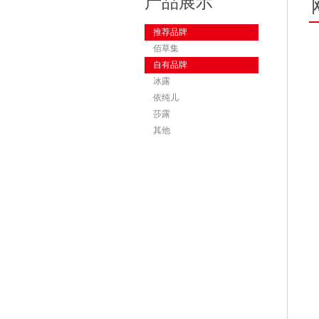
产品展示
推荐品牌
佰草集
自有品牌
冰露
依纯儿
莎露
其他